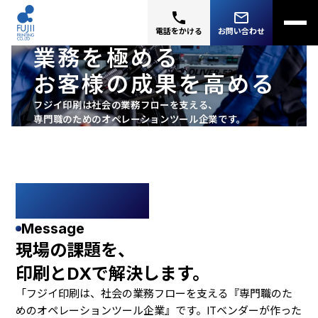
phone
mail_outline
電話をかける
お問い合わせ
業務を極める
お客様の成果を高める
フジイ印刷は社会の業務フローを支える、
専門職のためのオペレーションツール企業です。
メッセージ
Message
現場の課題を、
印刷とDXで解決します。
「フジイ印刷は、社会の業務フローを支える『専門職のた
めのオペレーションツール企業』です。ITベンダーが作った