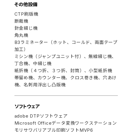
その他設備
CTP刷版機
断裁機
針金綴じ機
角丸機
B3ラミネーター（ホット、コールド、両面テープ
加工）
ミシン機（ジャンプユニット付）、無線綴じ機、
丁合機、中綴じ機
紙折機（４つ折、３つ折、封筒）、小型紙折機
帯留め機、カウンター機、クロス巻き機、穴あけ
機、名刺用浮出し凸版機
ソフトウェア
adobe DTPソフトウェア
Microsoft Officeデータ変換ワークステーション
モリサワバリアブル印刷ソフトMVP6