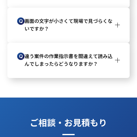
iPadから印刷指示を飛ばせるWi-Fi対応の一般
A
的なプリンター（AirPrint対応など）であれ
Q
画面の文字が小さくて現場で見づらくな
ば、現場の空きスペースに設置してご利用い
いですか？
ただけます。
iPadの標準機能で画面の拡大表示が可能なほ
A
か、PSI VISIONの現場用画面は、立ったまま
Q
違う案件の作業指示書を間違えて読み込
でも見やすいよう文字やボタンが大きめに設
んでしまったらどうなりますか？
計されています。
読み込んだ時点で画面に案件名や納品先が大
A
きく表示されるため、すぐに間違いに気づく
ことができます。間違えた場合はキャンセル
して再度読み直すだけです。
ご相談・お見積もり