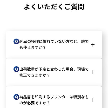
よくいただくご質問
Q
iPadの操作に慣れていない方など、誰で
も使えますか？
キーボードによる細かい文字入力は一切無
A
く、QRコードを読んで画面の大きなボタンを
Q
出荷数量が予定と変わった場合、現場で
タップするだけの直感的な操作に絞り込んで
修正できますか？
いるため、スマートフォンを少しでも触った
ことがある方なら、誰でも問題なくすぐに操
QRコードを読み込んだ後の確認画面で、実際
A
作できます。
の出荷数量に合わせて数値をタップして修正
Q
納品書を印刷するプリンターは特別なも
してから発行することができます。
のが必要ですか？