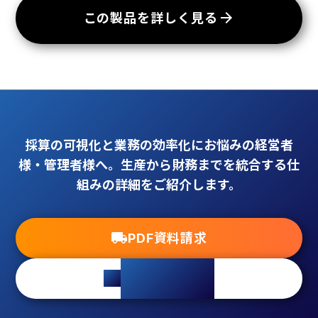
arrow_forward
この製品を詳しく見る
採算の可視化と業務の効率化にお悩みの経営者
様・管理者様へ。生産から財務までを統合する仕
組みの詳細をご紹介します。
local_shipping
PDF資料請求
mail_outline
ご相談・お見積