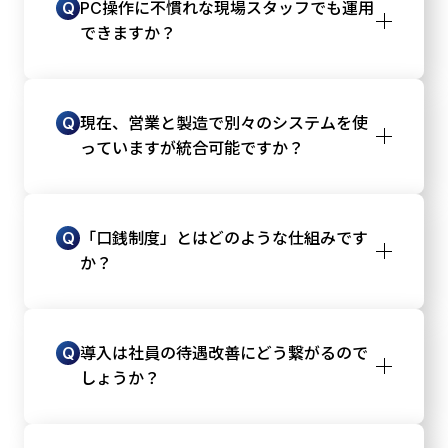
Q
PC操作に不慣れな現場スタッフでも運用
できますか？
はい。現場に設置したiPadで作業指示書のQR
A
コードを読み取る操作が中心となるため、キ
Q
現在、営業と製造で別々のシステムを使
ーボード入力の負担を大幅に軽減していま
っていますが統合可能ですか？
す。
可能です。PSI VISIONは、営業の案件情報か
A
ら製造の生産・原価データまでを一つの
Q
「口銭制度」とはどのような仕組みです
FileMaker基盤で連携させることを目的に設計
か？
されています。
営業部門が獲得した案件に対し、製造部門が
A
一定の社内手数料（口銭）を支払うルールで
Q
導入は社員の待遇改善にどう繋がるので
す。互いの部門の貢献を金額として可視化
しょうか？
し、連携を促進します。
システムで日々の「時間付加価値」を正確に
A