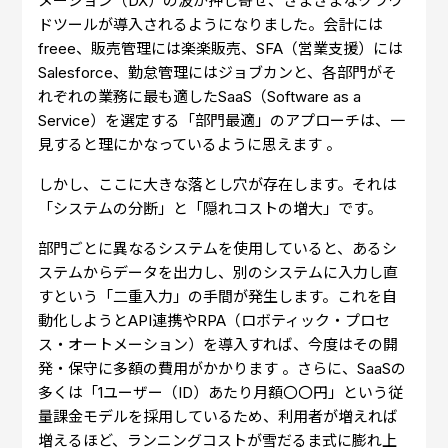
メーション（DX）の波が押し寄せ、さまざまなクラウ
ドツールが導入されるようになりました。会計には
freee、販売管理には楽楽販売、SFA（営業支援）には
Salesforce、勤怠管理にはジョブカンと、各部門がそ
れぞれの業務に最も適したSaaS（Software as a
Service）を選定する「部門最適」のアプローチは、一
見すると理にかなっているように思えます 。
しかし、ここに大きな落とし穴が存在します。それは
「システムの分断」と「隠れコストの増大」です。
部門ごとに異なるシステムを使用していると、あるシ
ステムからデータを出力し、別のシステムに入力し直
すという「二重入力」の手間が発生します。これを自
動化しようとAPI連携やRPA（ロボティック・プロセ
ス・オートメーション）を導入すれば、今度はその開
発・保守に多額の費用がかかります 。さらに、SaaSの
多くは「1ユーザー（ID）あたり月額〇〇円」という従
量課金モデルを採用しているため、利用者が増えれば
増えるほど、ランニングコストが雪だるま式に膨れ上