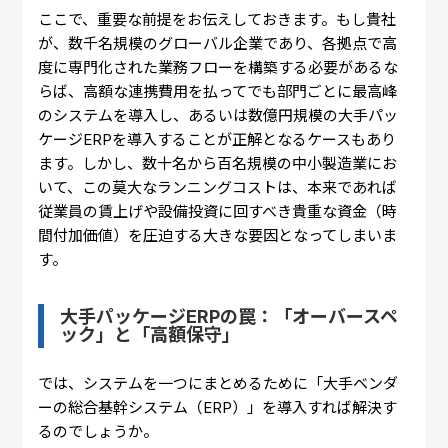
ここで、重要な前提をお伝えしておきます。もし貴社
が、数千名規模のグローバル企業であり、各拠点で高
度に専門化された業務フローを構築する必要があるな
らば、高額な連携費用を払ってでも部門ごとに最高峰
のシステムを導入し、あるいは数億円規模の大手パッ
ケージERPを導入することが正解となるケースもあり
ます。しかし、数十名から百名規模の中小製造業にお
いて、この莫大なランニングコストは、本来であれば
従業員の賃上げや設備投資に回すべき貴重な資金（時
間付加価値）を圧迫する大きな要因となってしまいま
す。
大手パッケージERPの罠：「オーバースペ
ック」と「高額保守」
では、システムを一つにまとめるために「大手ベンダ
ーの総合基幹システム（ERP）」を導入すれば解決す
るのでしょうか。