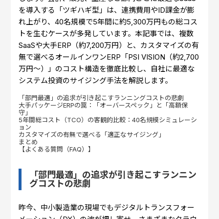
を導入する「ツギハギ型」は、連携費用やID課金が膨
れ上がり、40名規模で5年間に約5,300万円もの総コス
トを生むケースが多発しています。本記事では、複数
SaaSや大手ERP（約7,200万円）と、カスタマイズの有
無で選べるオールインワンERP「PSI VISION（約2,700
万円〜）」のコスト構造を徹底比較し、自社に最適な
システム投資のサイジング手法を解説します。
「部門最適」の追求が引き起こすランニングコストの悲劇
大手パッケージERPの罠：「オーバースペック」と「高額保
守」
5年間総コスト（TCO）の客観的比較：40名規模シミュレーシ
ョン
カスタマイズの有無で選べる「適正なサイジング」
まとめ
【よくある質問（FAQ）】
「部門最適」の追求が引き起こすランニン
グコストの悲劇
昨今、中小製造業の現場でもデジタルトランスフォー