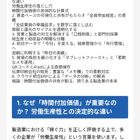
な違い
労働生産性の落とし穴
時間付加価値の具体的な計算式
2. 賃金ベースの可視化と共有がもたらす「全員参加経営」の意
義
「全従業員の幸福追求」を数字に落とし込む
貢献と還元のサイクルを透明化する
3. 営業と製造の対立を解消する「口銭制度」と部門別採算
総生産と総収益の明確な分離
4. 前日データで「今日」を変える。結果管理から「先行管理」
へ
翌朝に判明する「昨日の実績」
5. 現場の負担を最小化する「タブレットファースト」と「柔軟
なメモ運用」
QRコードとiPadによる直感操作
伝票印刷会社の知見：豊富な「メモ欄」での柔軟対応
6. クラウド統合ERPによる「データの分断」の解消
結論：時間付加価値の共有が創る、誇りある製造業の未来
1. なぜ「時間付加価値」が重要なの
か？ 労働生産性との決定的な違い
製造業における「稼ぐ力」を正しく評価する上で、多
くの企業が「労働生産性」という言葉を使います。し